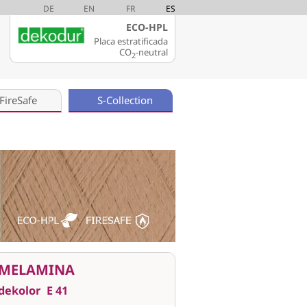
DE
EN
FR
ES
ECO-HPL
Placa estratificada
CO
-neutral
2
FireSafe
S-Collection
MELAMINA
dekolor
E 41