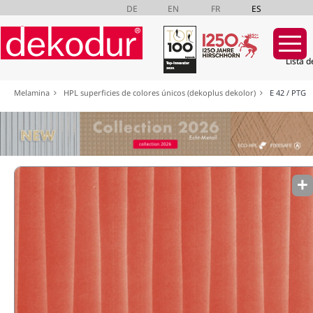
DE
EN
FR
ES
Lista d
Saltar
Melamina
HPL superficies de colores únicos (dekoplus dekolor)
E 42 / PTG
navegación