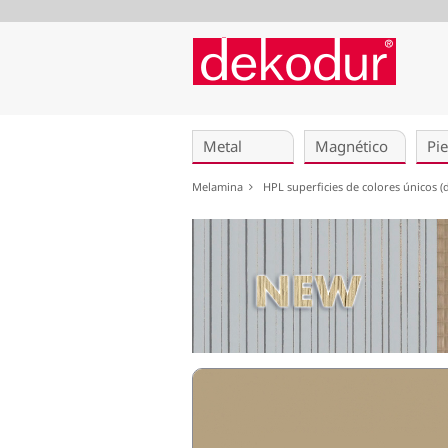
Saltar
navegación
Metal
Magnético
Pie
Melamina
HPL superficies de colores únicos 