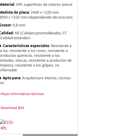
Material:
HPL superficies de colores únicos
Medida de placa:
2440 x 1220 mm
3050 x 1220 mm (dependiendo decoración)
Grosor:
0,8 mm
Calidad:
NF (Calidad postmoldeado), ST
(Calidad estándar)
Características especiales:
Resistente a
la luz, resistente a los roces, resistente a
productos químicos, resistente a las
pintadas, inocuo, resistente a productos de
limpieza, resistente a los golpes, no
inflamable
Apto para:
Arquitectura interior, cocinas
etc.
Hojas informativas técnicas
Download Bild