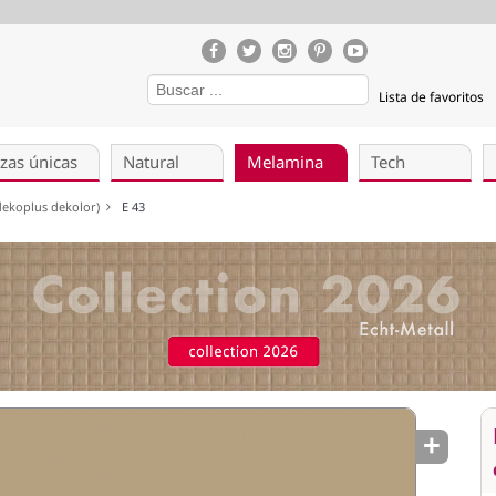
Lista de favoritos
zas únicas
Natural
Melamina
Tech
(dekoplus dekolor)
E 43