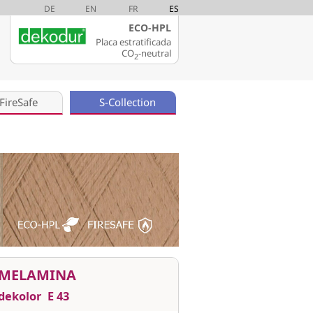
DE
EN
FR
ES
ECO-HPL
Placa estratificada
CO
-neutral
2
FireSafe
S-Collection
MELAMINA
dekolor
E 43