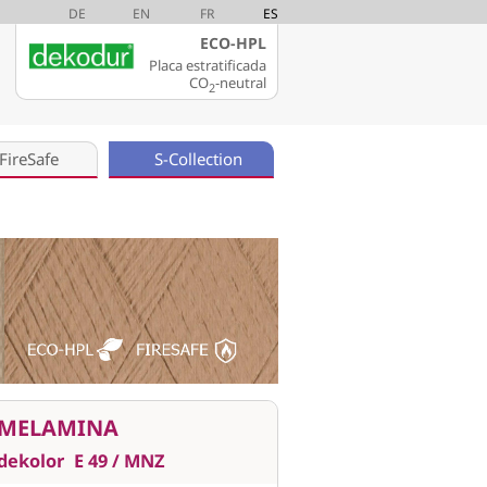
DE
EN
FR
ES
ECO-HPL
Placa estratificada
CO
-neutral
2
FireSafe
S-Collection
MELAMINA
dekolor
E 49 / MNZ