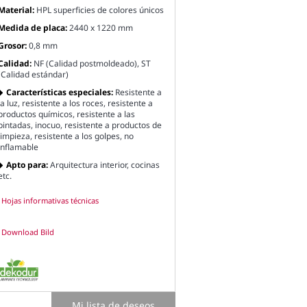
Material:
HPL superficies de colores únicos
Medida de placa:
2440 x 1220 mm
Grosor:
0,8 mm
Calidad:
NF (Calidad postmoldeado), ST
(Calidad estándar)
Características especiales:
Resistente a
la luz, resistente a los roces, resistente a
productos químicos, resistente a las
pintadas, inocuo, resistente a productos de
limpieza, resistente a los golpes, no
inflamable
Apto para:
Arquitectura interior, cocinas
etc.
Hojas informativas técnicas
Download Bild
Mi lista de deseos