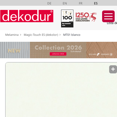
DE
EN
FR
ES
Lista d
Saltar
Melamina
Magic-Touch ES (dekolor)
MT01 blanco
navegación