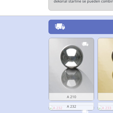
dekorial starline se pueden combin
A 210
A 232