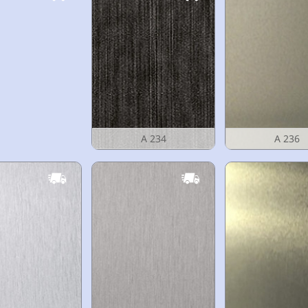
A 234
A 236