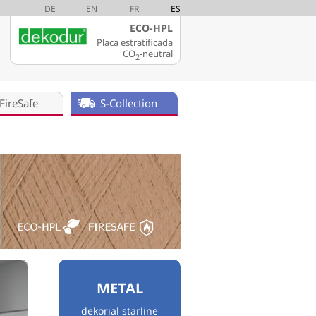
DE
EN
FR
ES
ECO-HPL
Placa estratificada
CO
-neutral
2
FireSafe
S-Collection
METAL
dekorial starline