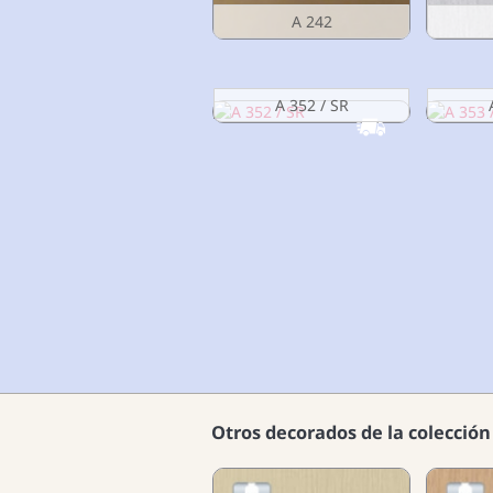
A 242
A 352 / SR
Otros decorados de la colección 