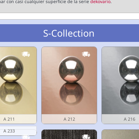
ar con casi cualquier superficie de la serie
dekovario
.
S-Collection
A 211
A 212
A 216
A 233