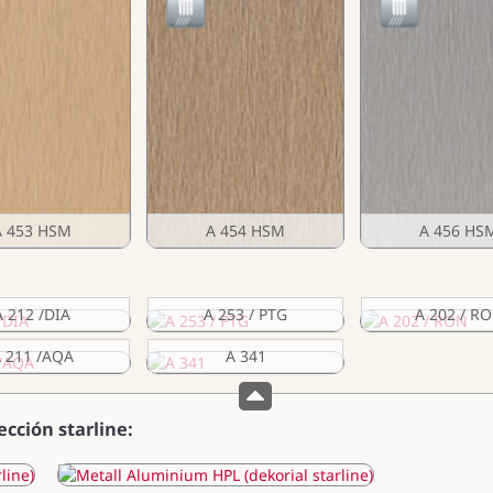
A 453 HSM
A 454 HSM
A 456 HS
A 212 /DIA
A 253 / PTG
A 202 / R
 211 /AQA
A 341
ección starline: