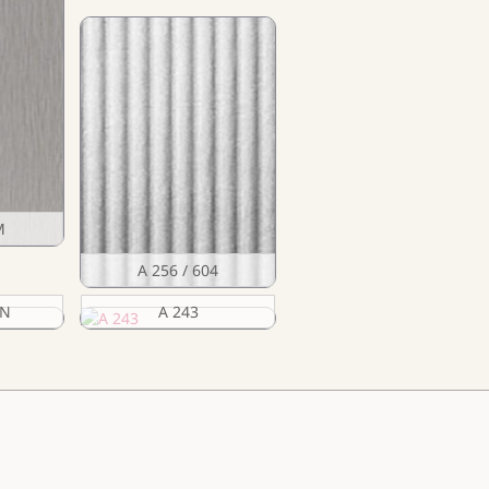
M
A 256 / 604
ON
A 243