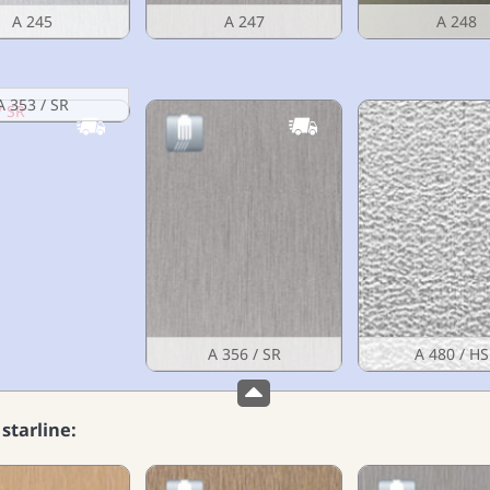
A 245
A 247
A 248
A 353 / SR
A 356 / SR
A 480 / H
starline: