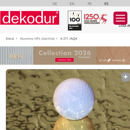
DE
EN
FR
ES
Lista d
Saltar
Metal
Aluminio HPL (starline)
A 211 /AQA
navegación