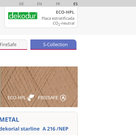
DE
EN
FR
ES
ECO-HPL
Placa estratificada
CO
-neutral
2
FireSafe
S-Collection
METAL
dekorial starline
A 216 /NEP