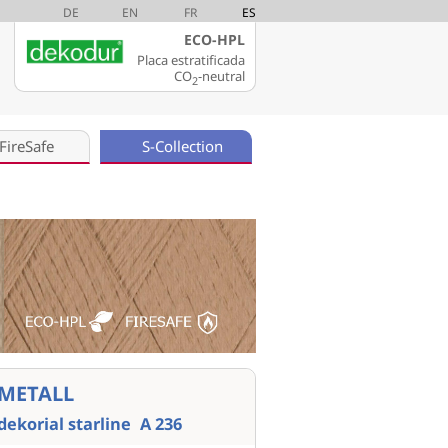
DE
EN
FR
ES
ECO-HPL
Placa estratificada
CO
-neutral
2
FireSafe
S-Collection
METALL
dekorial starline
A 236