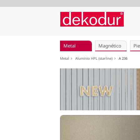
Saltar
navegación
Metal
Magnético
Pie
Metal
Aluminio HPL (starline)
A 236