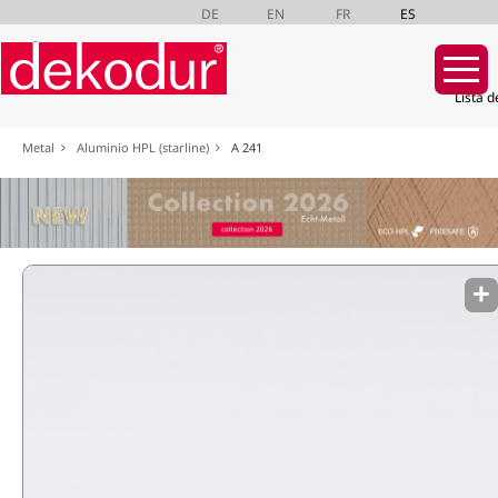
DE
EN
FR
ES
Lista d
Saltar
Metal
Aluminio HPL (starline)
A 241
navegación