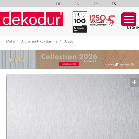
DE
EN
FR
ES
Lista d
Saltar
Metal
Aluminio HPL (starline)
A 250
navegación