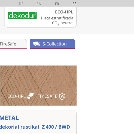
DE
EN
FR
ES
ECO-HPL
Placa estratificada
CO
-neutral
2
FireSafe
S-Collection
METAL
dekorial rustikal
Z 490 / BWD