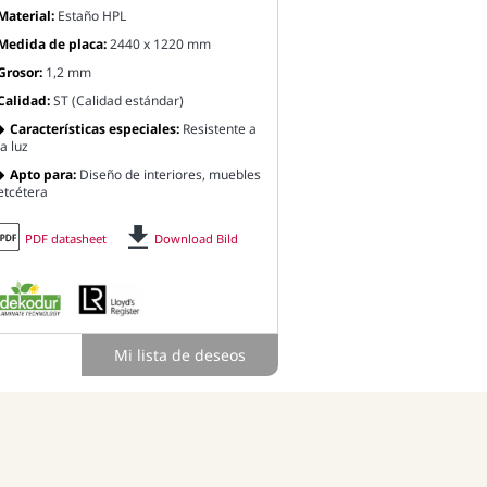
Material:
Estaño HPL
Medida de placa:
2440 x 1220 mm
Grosor:
1,2 mm
Calidad:
ST (Calidad estándar)
Características especiales:
Resistente a
la luz
Apto para:
Diseño de interiores, muebles
etcétera
PDF datasheet
Download Bild
Mi lista de deseos