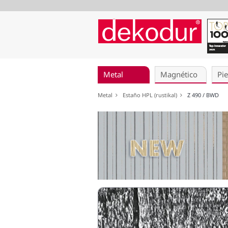
Saltar
navegación
Metal
Magnético
Pie
Metal
Estaño HPL (rustikal)
Z 490 / BWD