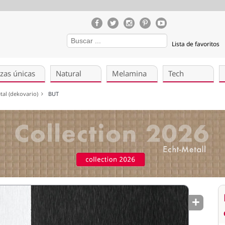
Lista de favoritos
zas únicas
Natural
Melamina
Tech
etal (dekovario)
BUT