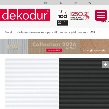
DE
EN
FR
ES
Lista d
Saltar
Metal
Variantes de estructura para HPL en metal (dekovario)
603
navegación