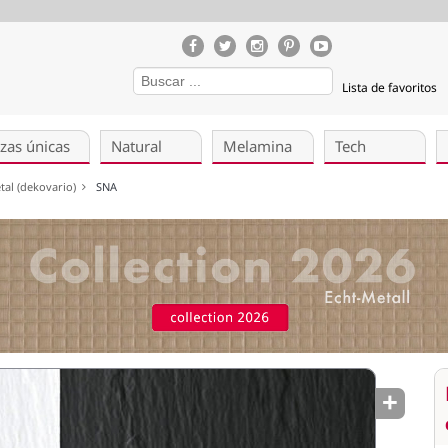
Lista de favoritos
zas únicas
Natural
Melamina
Tech
etal (dekovario)
SNA