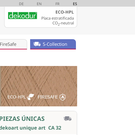
DE
EN
FR
ES
ECO-HPL
Placa estratificada
CO
-neutral
2
FireSafe
S-Collection
PIEZAS ÚNICAS
dekoart unique art
CA 32