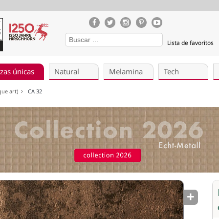
Lista de favoritos
zas únicas
Natural
Melamina
Tech
que art)
CA 32