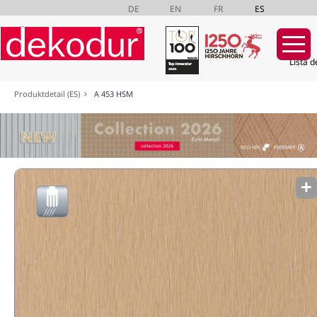
DE
EN
FR
ES
Lista d
Saltar
Produktdetail (ES)
A 453 HSM
navegación