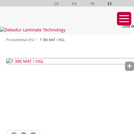
DE
EN
FR
ES
Lista d
Saltar
Produktdetail (ES)
T 386 MAT / HGL
navegación