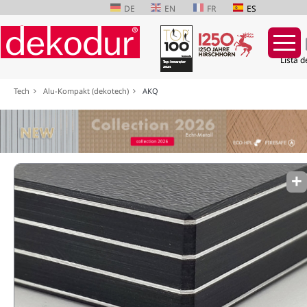
DE
EN
FR
ES
Lista d
Saltar
Tech
Alu-Kompakt (dekotech)
AKQ
navegación