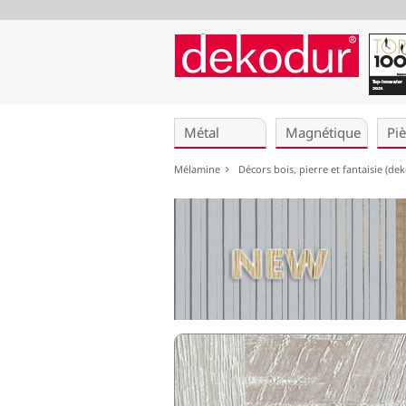
Aller
au
Métal
Magnétique
Pi
contenu
Mélamine
Décors bois, pierre et fantaisie (d