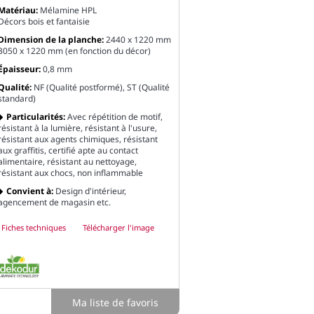
Matériau:
Mélamine HPL
Décors bois et fantaisie
Dimension de la planche:
2440 x 1220 mm
3050 x 1220 mm (en fonction du décor)
Épaisseur:
0,8 mm
Qualité:
NF (Qualité postformé), ST (Qualité
standard)
Particularités:
Avec répétition de motif,
résistant à la lumière, résistant à l'usure,
résistant aux agents chimiques, résistant
aux graffitis, certifié apte au contact
alimentaire, résistant au nettoyage,
résistant aux chocs, non inflammable
Convient à:
Design d'intérieur,
agencement de magasin etc.
Fiches techniques
Télécharger l'image
Ma liste de favoris