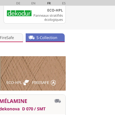
DE
EN
FR
ES
ECO-HPL
Panneaux stratifiés
écologiques
FireSafe
S-Collection
MÉLAMINE
dekonova
D 070 / SMT