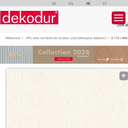
DE
EN
FR
ES
Liste d
Aller
Mélamine
HPL avec surfaces de couleur unie (dekoplus dekolor)
E 110 / 444
au
contenu