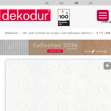
DE
EN
FR
ES
Liste d
Aller
Mélamine
HPL avec surfaces de couleur unie (dekoplus dekolor)
E 111 / 444
au
contenu