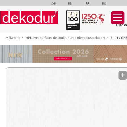
DE
EN
FR
ES
Liste d
Aller
Mélamine
HPL avec surfaces de couleur unie (dekoplus dekolor)
E 111 / GN
au
contenu