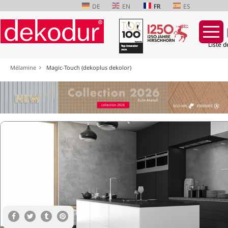
DE
EN
FR
ES
Liste d
Aller
Mélamine
Magic-Touch (dekoplus dekolor)
au
contenu