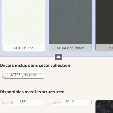
MT01 blanc
MT04 gris foncé
MT
Décors inclus dans cette collection :
MT03 gris clair
Disponibles avec les structures:
MAT
MPM