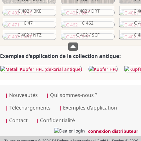
C 402 / BKE
C 402 / DRT
C 4
C 471
C 462
C 4
C 402 / NTZ
C 402 / SCF
C 4
Exemples d'application de la collection antique:
Nouveautés
Qui sommes-nous ?
|
|
|
Téléchargements
Exemples d’application
|
Contact
Confidentialité
|
|
connexion distributeur
Textes et contenus © 2026 DI Dekodur International GmbH | Design © 2026