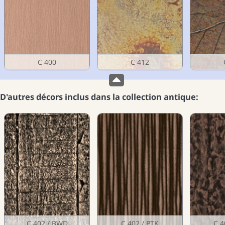
C 400
C 412
D'autres décors inclus dans la collection antique:
C 402 / BWD
C 402 / PTK
C 4