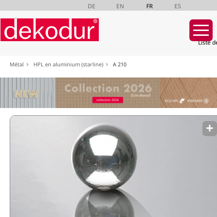
DE
EN
FR
ES
Liste d
Aller
Métal
HPL en aluminium (starline)
A 210
au
contenu