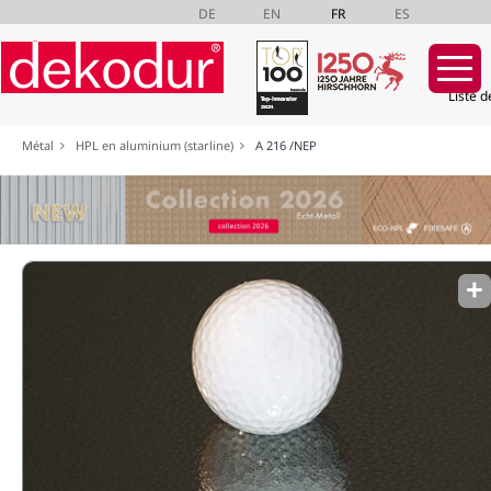
DE
EN
FR
ES
Liste d
Aller
Métal
HPL en aluminium (starline)
A 216 /NEP
au
contenu