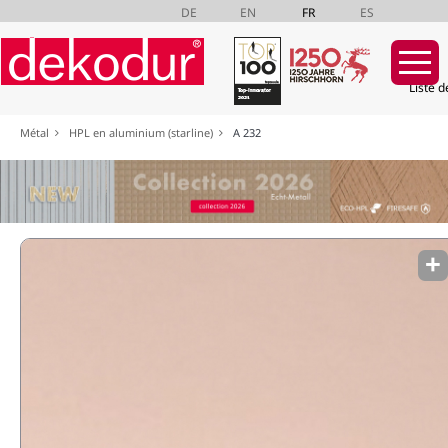
DE
EN
FR
ES
Liste d
Aller
Métal
HPL en aluminium (starline)
A 232
au
contenu