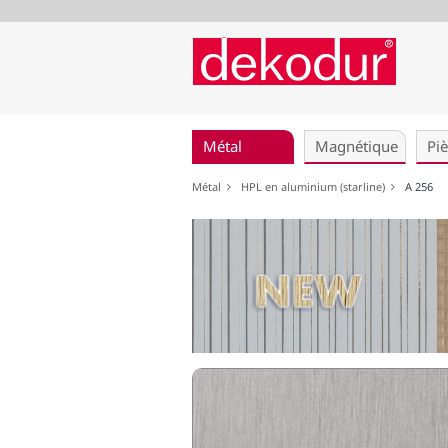
Aller
au
Métal
Magnétique
Pi
contenu
Métal
HPL en aluminium (starline)
A 256