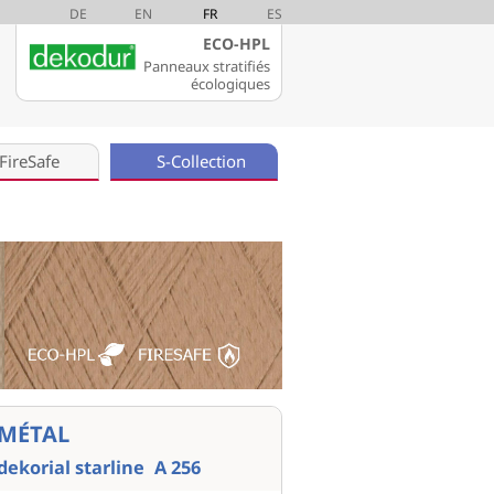
DE
EN
FR
ES
ECO-HPL
Panneaux stratifiés
écologiques
FireSafe
S-Collection
MÉTAL
dekorial starline
A 256