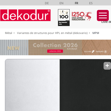
DE
EN
FR
ES
Liste d
Aller
Métal
Variantes de structures pour HPL en métal (dekovario)
MPM
au
contenu