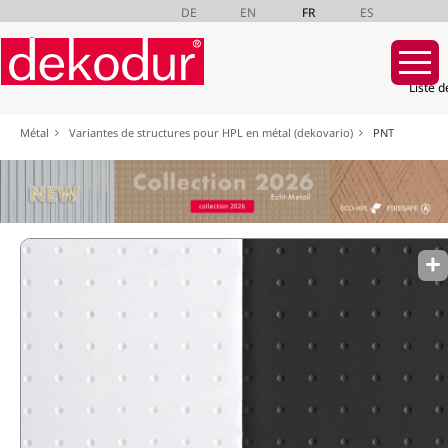
DE
EN
FR
ES
Liste d
Aller
Métal
Variantes de structures pour HPL en métal (dekovario)
PNT
au
contenu