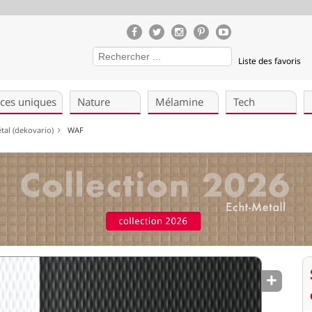
Liste des favoris
èces uniques
Nature
Mélamine
Tech
étal (dekovario)
WAF