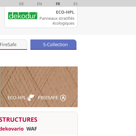
DE
EN
FR
ES
ECO-HPL
Panneaux stratifiés
écologiques
FireSafe
S-Collection
STRUCTURES
dekovario
WAF