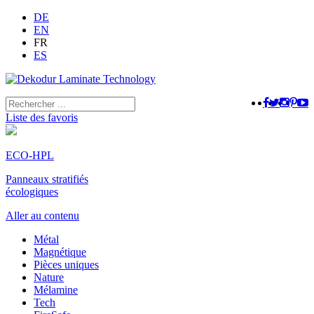
DE
EN
FR
ES
Liste des favoris
ECO-HPL
Panneaux stratifiés
écologiques
Aller au contenu
Métal
Magnétique
Pièces uniques
Nature
Mélamine
Tech