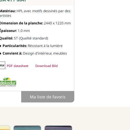
Matériau:
HPL avec motifs dessinés par des
artistes
Dimension de la planche:
2440 x 1220 mm
Épaisseur:
1,0 mm
Qualité:
ST (Qualité standard)
Particularités:
Résistant à la lumière
Convient à:
Design d'intérieur, meubles
PDF datasheet
Download Bild
Ma liste de favoris