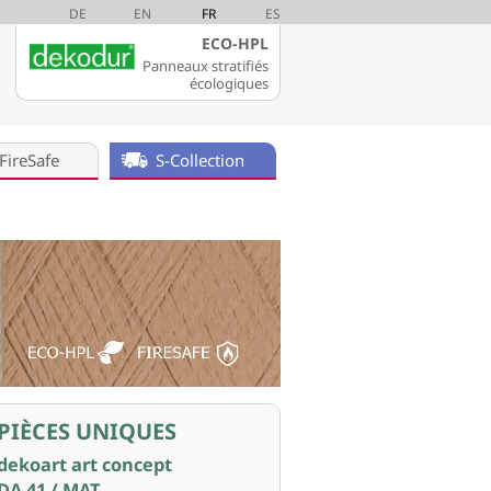
DE
EN
FR
ES
ECO-HPL
Panneaux stratifiés
écologiques
FireSafe
S-Collection
PIÈCES UNIQUES
dekoart art concept
DA 41 / MAT